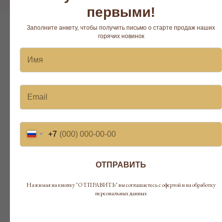
первыми!
Заполните анкету, чтобы получить письмо о старте продаж наших
горячих новинок
НАША МИССИЯ
ПРЕДОСТАВИТЬ ВАМ ШИРОКИЙ
ВЫБОР КАЧЕСТВЕННЫХ ПРОДУКТОВ ДЛЯ
СОЗДАНИЯ БЕЗУПРЕЧНОГО МАКИЯЖА И ПОМОЧЬ
ВЫРАЗИТЬ СВОЮ ИНДИВИДУАЛЬНОСТЬ
+7
ОТПРАВИТЬ
Нажимая на кнопку "ОТПРАВИТЬ" вы соглашаетесь с офертой и на обработку
персональных данных