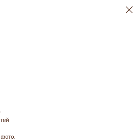
о
стей
 фото,